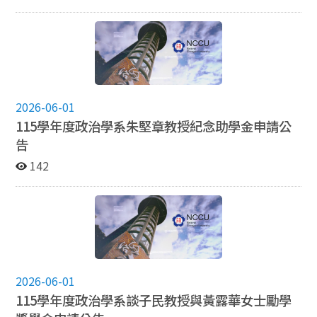
事、建築及公費助理法制等相關國會主題),取得教育部認
可之國內公私立大學院校研究所博、碩士學位者皆得申
請。 2.每年獎助名額以博士論文一名、碩士論文三名為原
則,本院得視預算、參與審查論文篇數及評審結果調整增
加或不足額。 3.博士論文之獎助金額每名新臺幣十萬元,
碩士論文之獎助金額每名新臺幣五萬元(以上均含稅)。 4.
每年六月於立法院全球資訊網公告,申請時間為每年七月
2026-06-01
一日起至七月三十一日止,以郵戳為憑,逾期不予受理。 詳
115學年度政治學系朱堅章教授紀念助學金申請公
請請參閱附件
告
142
2026-06-01
115學年度政治學系談子民教授與黃露華女士勵學