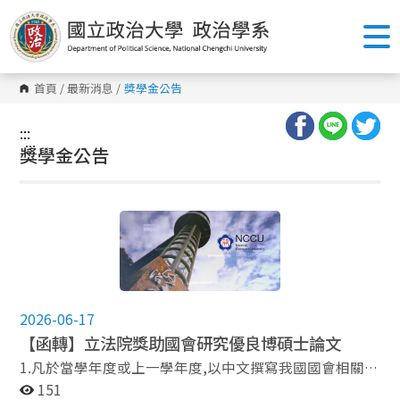
跳
到
主
要
內
容
首頁
/
最新消息
/
獎學金公告
區
塊
:::
:::
獎學金公告
2026-06-17
【函轉】立法院獎助國會研究優良博碩士論文
1.凡於當學年度或上一學年度,以中文撰寫我國國會相關議
題之博、碩士論文(如我國國會之制度、功能、地位、議
151