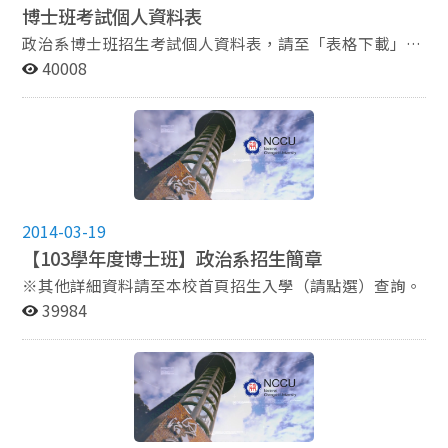
博士班考試個人資料表
午9時起 至 104年4月14日 下午5時止 需繳交報名資料系
所之收件方式： （一）通訊收件：104年4月14日前（以
政治系博士班招生考試個人資料表，請至「表格下載」區
郵戳為憑，逾期不受理），以掛號郵寄「116臺北市文山
擷取如實填寫後連同相關報名資料寄至政治學系張銀珍助
40008
指南郵局365號信箱，國立政治大學教務處綜合業務組
教收
收」。 （二）現場收件：104年4月13日（星期一），上
午9時至下午4時，由本人親自或委託他人至本校行政大樓
四樓第一會議室辦理（只收件不審核）。 ※其他詳細資
料請至本校首頁招生入學（請點選）查詢。
2014-03-19
【103學年度博士班】政治系招生簡章
※其他詳細資料請至本校首頁招生入學（請點選）查詢。
39984