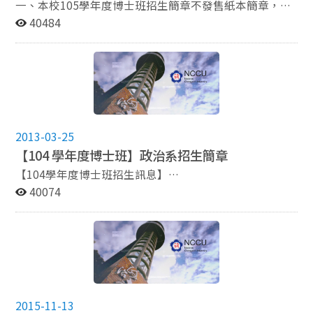
一、本校105學年度博士班招生簡章不發售紙本簡章，請
自行網頁瀏覽或列印，報名前請務必詳閱簡章。 二、本
40484
項考試報名方式採網路報名及通訊寄件，逾期不予受理。
（一）網路取得繳費帳號期間：105年4月06日上午9時起
至 105年4月11日 下午5時止 （二）網路登錄報名資料期
間：105年4月06日上午9時起 至 105年4月12日 下午5時
止 （三）審查資料繳交截止日：105年4月12日前，依各
系所簡章分則規定繳交報名所需相關表件。 （四）上述各
項皆逾期不受理。 三、本項考試之審查資料，部分系所
2013-03-25
繳交方式以網路上傳電子檔，部分系所仍以通訊寄件，詳
【104 學年度博士班】政治系招生簡章
細繳交方式規定，請詳閱招生簡章系所分則。 四、本校
105學年度博士班招生簡章請參閱附檔。 如有任何異動，
【104學年度博士班招生訊息】
請隨時查閱本校首頁_招生入學_博士班招生， 網址：
http://www.nccu.edu.tw/zh_tw/admissions/104%E5%
40074
http://www.nccu.edu.tw/zh_tw/admissions/phd
AD%B8%E5%B9%B4%E5%BA%A6%E5%8D%9A%E5
%A3%AB%E7%8F%AD%E6%8B%9B%E7%94%9F%E
7%B0%A1%E7%AB%A0-36572449 一、本校104學年度
博士班招生簡章不發售紙本簡章，請自行網頁瀏覽或列
印，報名前請務必詳閱簡章。 二、本項考試報名方式採網
路報名及通訊寄件，逾期不予受理。 （一）網路取得繳費
帳號期間：104年4月08日上午9時起 至 104年4月13日 下
2015-11-13
午5時止 （二）網路登錄報名資料期間：104年4月08日上