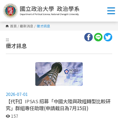
跳
到
主
要
內
容
首頁
/
最新消息
/
徵才訊息
區
塊
:::
:::
徵才訊息
2026-07-01
【代刊】
IPSAS
招募「中國大陸與政經轉型比較研
究」群組專任助理(申請截日為7月15日)
157