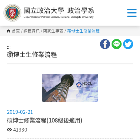
跳
到
主
要
內
容
首頁
/
課程資訊
/
研究生專區
/
碩博士生修業流程
區
塊
:::
:::
碩博士生修業流程
2019-02-21
碩博士修業流程(108級後適用)
41330