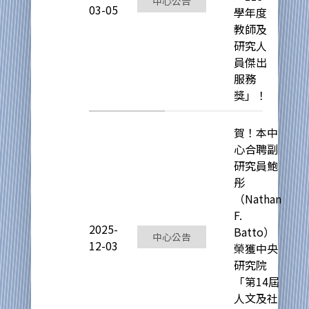
中心公告
03-05
學年度
教師及
研究人
員傑出
服務
獎」！
賀！本中
心合聘副
研究員鮑
彤
（Nathan
F.
2025-
Batto）
中心公告
12-03
榮獲中央
研究院
「第14屆
人文及社