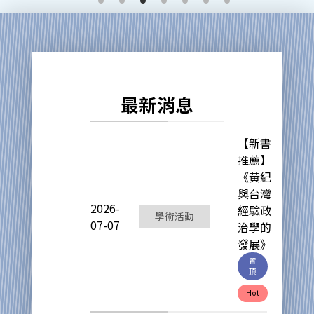
最新消息
【新書
推薦】
《黃紀
與台灣
2026-
經驗政
學術活動
07-07
治學的
發展》
置
頂
Hot