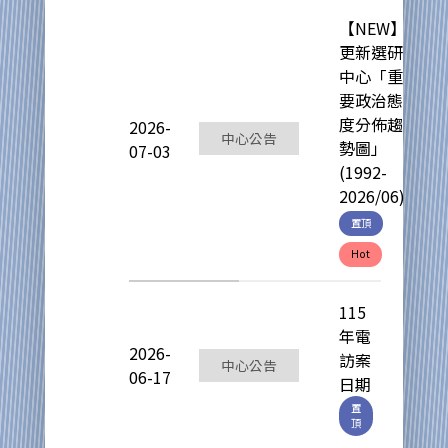
【NEW】
更新選研
中心「重
要政治態
度分佈趨
2026-
中心公告
勢圖」
07-03
(1992-
2026/06)
置頂
Hot
115
年電
2026-
訪案
中心公告
06-17
日期
置
頂