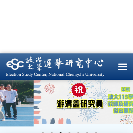
跳
到
主
要
內
容
區
塊