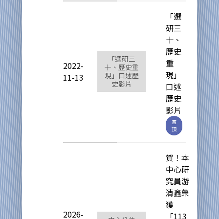
「選
研三
十、
歷史
「選研三
重
2022-
十、歷史重
現」
現」口述歷
11-13
史影片
口述
歷史
影片
置
頂
賀！本
中心研
究員游
清鑫榮
獲
2026-
「113