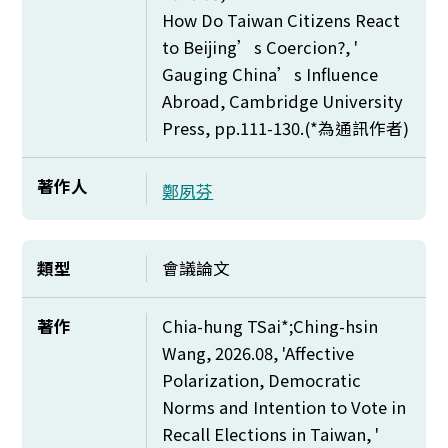
How Do Taiwan Citizens React
to Beijing’s Coercion?, '
Gauging China’s Influence
Abroad, Cambridge University
Press, pp.111-130.(*
為通訊作者)
著作人
鄭夙芬
類型
會議論文
著作
Chia-hung TSai*;Ching-hsin
Wang, 2026.08, 'Affective
Polarization, Democratic
Norms and Intention to Vote in
Recall Elections in Taiwan, '