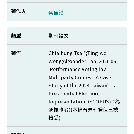
著作人
蔡佳泓
類型
期刊論文
著作
Chia-hung Tsai*;Ting-wei
Weng;Alexander Tan, 2026.06,
'Performance Voting in a
Multiparty Contest: A Case
Study of the 2024 Taiwan’s
Presidential Election, '
Representation,.(SCOPUS)(*
為
通訊作者)(本論著未刊登但已被
接受)