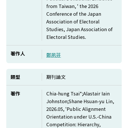
from Taiwan, ' the 2026
Conference of the Japan
Association of Electoral
Studies, Japan Association of
Electoral Studies.
著作人
鄭夙芬
類型
期刊論文
著作
Chia-hung Tsai*;Alastair Iain
Johnston;Shane Hsuan-yu Lin,
2026.05, 'Public Alignment
Orientation under U.S.-China
Competition: Hierarchy,