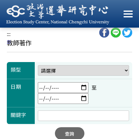
跳
到
首頁
/
學術成果
/
教師著作
主
要
:::
內
:::
教師著作
容
區
塊
類型
日期
至
關鍵字
查詢