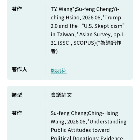
著作
T.Y. Wang*;Su-feng Cheng;Yi-
ching Hsiao, 2026.06, 'Trump
2.0 and the “U.S. Skepticism”
in Taiwan, ' Asian Survey, pp.1-
31.(SSCI, SCOPUS)(*
為通訊作
者)
著作人
鄭夙芬
類型
會議論文
著作
Su-feng Cheng;Ching-Hsing
Wang, 2026.06, 'Understanding
Public Attitudes toward
Political Donations: Evidence