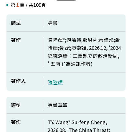
第
頁 / 共109頁
1
類型
專書
著作
陳陸輝*;游清鑫;鄭夙芬;蔡佳泓;蕭
怡靖;黃 紀;廖崇翰, 2026.12, '2024
總統選舉：三黨鼎立的政治新局,
' 五南.(*為通訊作者)
著作人
陳陸輝
類型
專書章篇
著作
T.Y. Wang*;Su-feng Cheng,
2026.08, 'The China Threat: