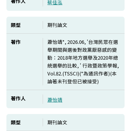
著作人
蔡佳泓
類型
期刊論文
著作
蕭怡靖*, 2026.06, '台灣民眾在選
舉期間與選後對政黨厭惡感的變
動：2018年地方選舉及2020年總
統選舉的比較, ' 行政暨政策學報,
Vol.82.(TSSCI)(*
為通訊作者)(本
論著未刊登但已被接受)
著作人
蕭怡靖
類型
期刊論文