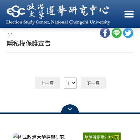
跳
到
首頁
/
隱私權保護宣告
主
要
:::
內
隱私權保護宣告
容
區
塊
上一頁
下一頁