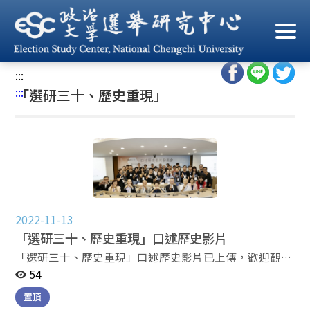
跳
到
首頁
/
關於選研
/
「選研三十、歷史重現」
主
要
:::
內
:::
「選研三十、歷史重現」
容
區
塊
2022-11-13
「選研三十、歷史重現」口述歷史影片
「選研三十、歷史重現」口述歷史影片已上傳，歡迎觀賞
並轉傳。 精華版：https://www.youtube.com/watch?
54
v=9ZHoD8Xhcw0 完整感動版：
置頂
https://www.youtube.com/watch?