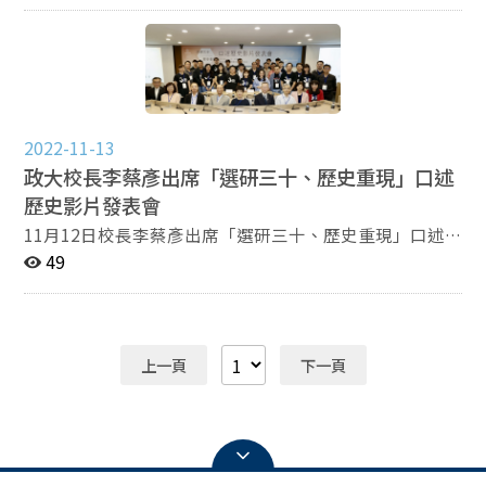
v=Z1aOAxhtFbI&t=410s
2022-11-13
政大校長李蔡彥出席「選研三十、歷史重現」口述
歷史影片發表會
11月12日校長李蔡彥出席「選研三十、歷史重現」口述
歷史影片發表會，達賢講堂半圓形的設計，讓氛圍更加溫
49
馨。李蔡彥的開場致詞拉近了與選舉研究中心的關係。校
長回憶起自己過去擔任過選研中心教評委員、也在計中職
務任內協助建置選研中心電話訪問設備，更形容選研中心
像個「學術家庭」，同事間的關係像家人，也培養了許多
上一頁
下一頁
學界、業界、政界的優秀人才，選研中心客觀中立的學術
形象深植人心，研究成果受到國內外學界的重視。 主辦本
次活動的政大選研之友協會理事長劉嘉薇，目前是臺北大
學公共行政暨政策學系教授，畢業於本校新聞系與政治
系。她表示，政大選研之友協會以聯絡選舉研究中心人