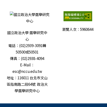
員、貢獻社會為宗旨，從今年初歷時8個月，完成選研中
心三十年口述歷史拍攝。她說自己從碩一到博三都在選研
擔任助理，學習民調與選舉研究，還提到自己從來沒跟人
「要錢」辦活動，沒想到本次活動獲得臺灣民主基金會補
助，募款計畫也能得到選研之友響應，顯示選研之友對政
大選研中心和政大的認同，她深表感謝。 劉嘉薇也謝謝選
瀏覽人次：
5960644
國立政治大學 選舉研究中
研中心主任游清鑫、前主任暨前理事長蔡佳泓一直以來帶
心
領選研中心團隊一起為本次口述史拍攝和發表會努力。同
時她也感謝選研中心研究員鄭夙芬和陳陸輝和全體理監事
電話：(02)2939-3091轉
會對本次計畫的倡議和投入。游清鑫表示，他特別感謝遠
50500或50501
在美國杜克大學政治系教授牛銘實和伊利諾州立大學政治
傳真：(02)2938-4094
系教授王德育對選研的關照和協助。 選研中心首任主任陳
E-Mail：
義彥已屆八十高齡，仍出席活動，他表示，選研中心一直
維持學術中立、提供資料供各界使用，並期許選研中心未
esc@nccu.edu.tw
來能發展新的量表。前主任黃德福亦出席發表會，他認為
地址：116011 台北市文山
選研中心的貢獻在於研究方法的創新力、對於研究議題的
區指南路二段64號 政治大
開發，提供公共財，並且致力於民意調查的透明度。前主
學選舉研究中心
任謝復生遠在美國，也透過事先預錄影片表達對選研中心
的勉勵和祝福。前主任洪永泰、劉義周因有要事無法出席
活動，但他們對選研中心的貢獻在影片中表露無遺。 出席