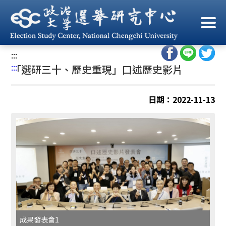
跳
到
首頁
/
關於選研
/
「選研三十、歷史重現」
主
要
:::
內
:::
「選研三十、歷史重現」口述歷史影片
容
區
塊
日期：2022-11-13
成果發表會1