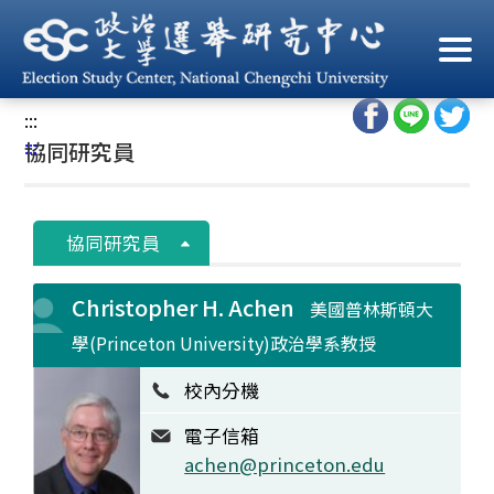
跳
到
首頁
/
中心人員
/
協同研究員
主
要
:::
內
:::
協同研究員
容
區
塊
協同研究員
Christopher H. Achen
美國普林斯頓大
學(Princeton University)政治學系教授
校內分機
電子信箱
achen@princeton.edu