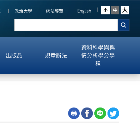
大
中
小
頁
政治大學
網站導覽
English
資料科學與輿
出版品
規章辦法
情分析學分學
程