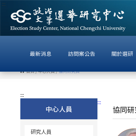
:::
跳
到
主
要
內
容
區
最新消息
訪問案公告
關於選研
塊
首頁
/
中心人員
/
協同研究員
:::
:::
中心人員
協同研
研究人員