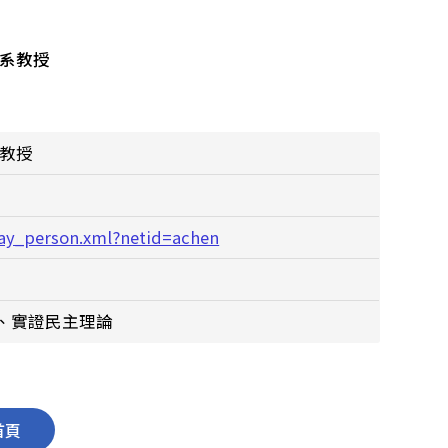
治學系教授
系教授
lay_person.xml?netid=achen
、實證民主理論
首頁