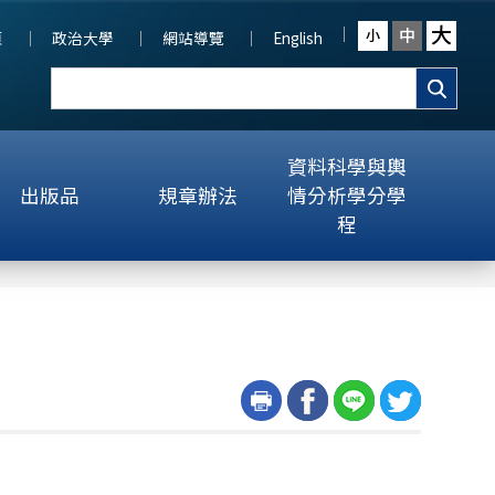
大
中
小
頁
政治大學
網站導覽
English
資料科學與輿
出版品
規章辦法
情分析學分學
程