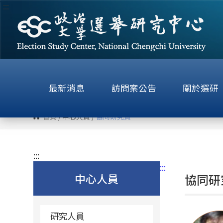
:::
跳
到
主
要
內
容
區
最新消息
訪問案公告
關於選研
塊
首頁
/
中心人員
/
協同研究員
:::
:::
中心人員
協同研
研究人員