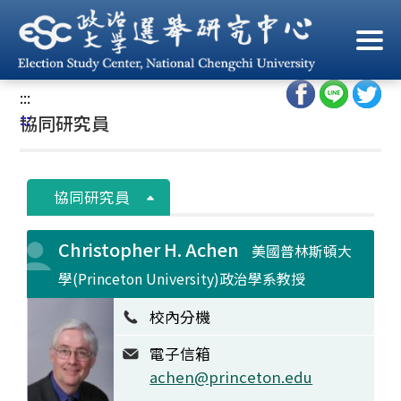
跳
到
首頁
/
中心人員
/
協同研究員
主
要
:::
內
:::
協同研究員
容
區
塊
協同研究員
Christopher H. Achen
美國普林斯頓大
學(Princeton University)政治學系教授
校內分機
電子信箱
achen@princeton.edu