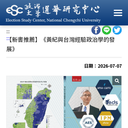
跳
到
首頁
/
最新消息
/
學術活動
主
要
:::
內
:::
【新書推薦】《黃紀與台灣經驗政治學的發
容
區
展》
塊
日期：2026-07-07