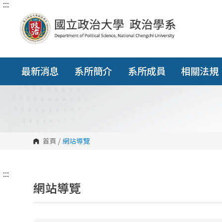
:::
跳
到
主
要
內
容
區
塊
最新消息
系所簡介
系所成員
相關法規
首頁
/
網站導覽
:::
網站導覽