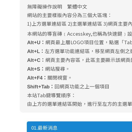
無障礙操作說明 繁體中文
網站的主要樣版內容分為三個大區塊：
1)上方選單連結區 2)主選單連結區 3)網頁主要
本網站的導盲磚﹝Accesskey,也稱為快速鍵﹞
網頁最上層LOGO項目位置，點選「T
Alt+U：
左方選單功能連結區，移至網頁左側之
Alt+L：
網頁主要內容區，此區主要顯示該網頁
Alt+C：
網站搜尋。
Alt+S：
關閉視窗。
Alt+F4：
回網頁功能之上一個項目
Shift+Tab：
本站Tab鍵導覽順序：
由上方的選單連結區開始，進行至左方的主選
01.最新消息