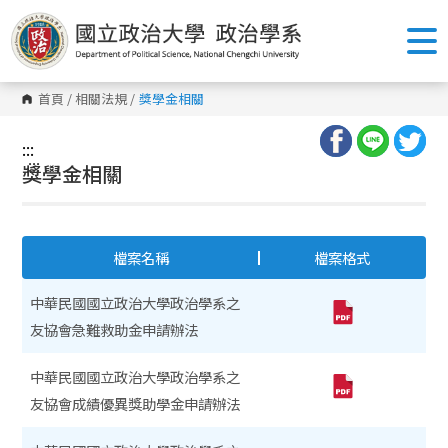
跳
到
主
要
內
容
首頁
/
相關法規
/
獎學金相關
區
塊
:::
:::
獎學金相關
檔案名稱
檔案格式
中華民國國立政治大學政治學系之
友協會急難救助金申請辦法
中華民國國立政治大學政治學系之
友協會成績優異獎助學金申請辦法