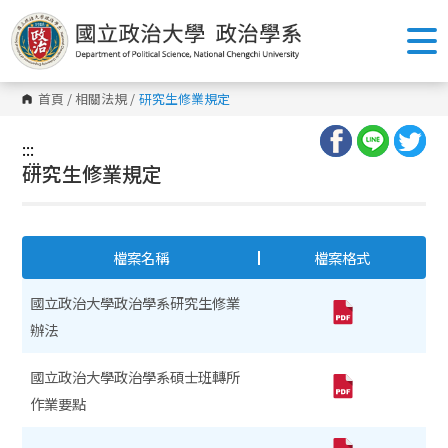
跳
到
主
要
內
容
首頁
/
相關法規
/
研究生修業規定
區
塊
:::
:::
研究生修業規定
檔案名稱
檔案格式
國立政治大學政治學系研究生修業
辦法
國立政治大學政治學系碩士班轉所
作業要點