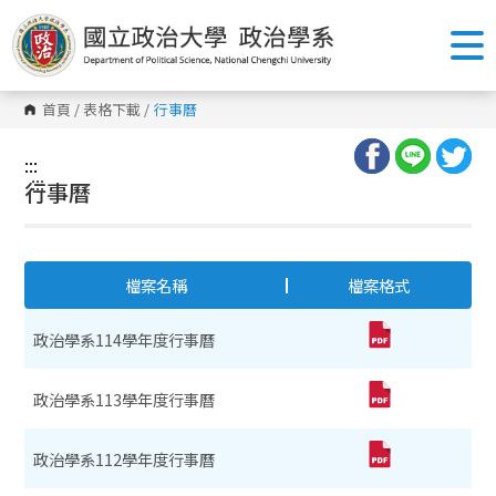
跳
到
主
要
內
容
首頁
/
表格下載
/
行事曆
區
塊
:::
:::
行事曆
檔案名稱
檔案格式
政治學系114學年度行事曆
政治學系113學年度行事曆
政治學系112學年度行事曆