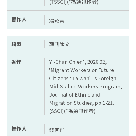
(TSSCI)(*
為通訊作者)
著作人
翁燕菁
類型
期刊論文
著作
Yi-Chun Chien*, 2026.02,
'Migrant Workers or Future
Citizens? Taiwan’s Foreign
Mid-Skilled Workers Program, '
Journal of Ethnic and
Migration Studies, pp.1-21.
(SSCI)(*
為通訊作者)
著作人
錢宜群