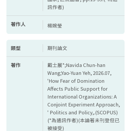
訊作者)
著作人
楊婉瑩
類型
期刊論文
著作
戴士展*;
Navida Chun-han
Wang;Yao-Yuan Yeh, 2026.07,
'How Fear of Domination
Affects Public Support for
International Organizations: A
Conjoint Experiment Approach,
' Politics and Policy,.(SCOPUS)
(*
為通訊作者)(本論著未刊登但已
被接受)