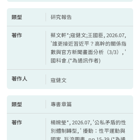
類型
研究報告
著作
蔡文軒*;寇健文;王國臣, 2026.07,
'誰更接近習近平？高幹的關係指
數與官方新聞畫面分析（3/3）, '
國科會.(*為通訊作者)
著作人
寇健文
類型
專書章篇
著作
楊婉瑩*, 2026.07, '公私矛盾的性
別體制轉型, ' 擾動：性平運動與
國家, 巨流圖書,
pp.15-39.(*
為通