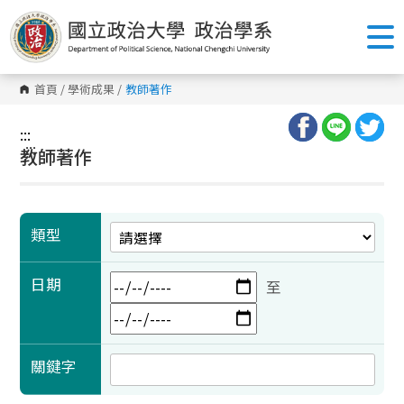
跳
到
主
要
內
容
首頁
/
學術成果
/
教師著作
區
塊
:::
:::
教師著作
類型
日期
至
關鍵字