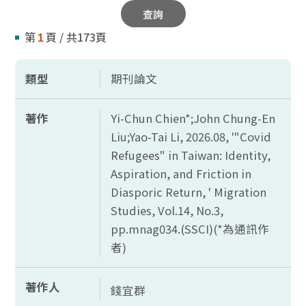
查詢
第
頁 / 共173頁
1
類型
期刊論文
著作
Yi-Chun Chien*;John Chung-En
Liu;Yao-Tai Li, 2026.08, '"Covid
Refugees" in Taiwan: Identity,
Aspiration, and Friction in
Diasporic Return, ' Migration
Studies, Vol.14, No.3,
pp.mnag034.(SSCI)(*
為通訊作
者)
著作人
錢宜群