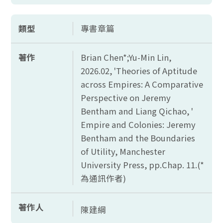
類型
專書章篇
著作
Brian Chen*;Yu-Min Lin,
2026.02, 'Theories of Aptitude
across Empires: A Comparative
Perspective on Jeremy
Bentham and Liang Qichao, '
Empire and Colonies: Jeremy
Bentham and the Boundaries
of Utility, Manchester
University Press, pp.Chap. 11.(*
為通訊作者)
著作人
陳建綱