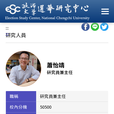
跳
到
首頁
/
中心人員
/
研究人員
主
要
:::
內
:::
研究人員
容
區
塊
蕭怡靖
研究員兼主任
職稱
研究員兼主任
校內分機
50500