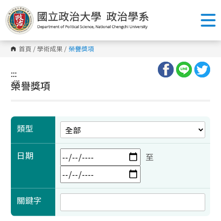
跳
到
主
要
內
容
首頁
/
學術成果
/
榮譽獎項
區
塊
:::
:::
榮譽獎項
類型
日期
至
關鍵字