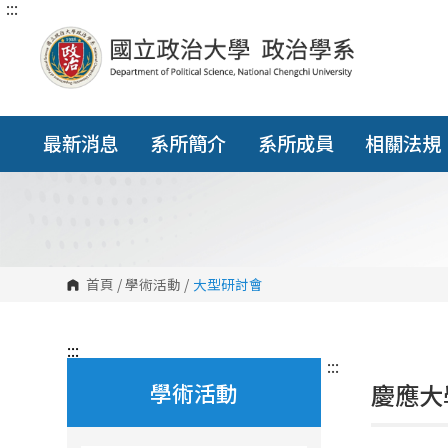
:::
跳
到
主
要
內
容
區
塊
最新消息
系所簡介
系所成員
相關法規
首頁
/
學術活動
/
大型研討會
:::
:::
學術活動
慶應大