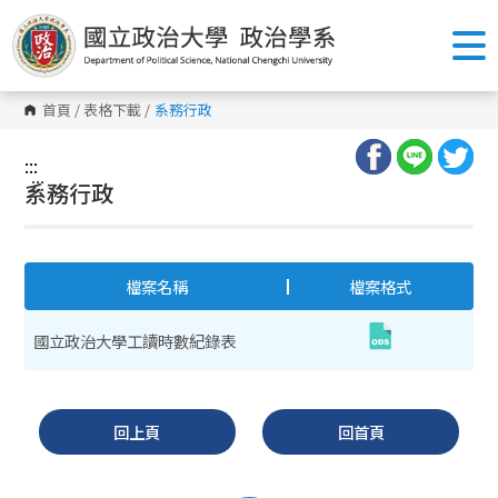
跳
到
主
要
內
容
首頁
/
表格下載
/
系務行政
區
塊
:::
:::
系務行政
檔案名稱
檔案格式
國立政治大學工讀時數紀錄表
回上頁
回首頁