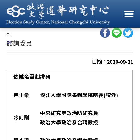
跳
到
首頁
/
中心人員
/
諮詢委員
主
要
:::
內
:::
諮詢委員
容
區
塊
日期：2020-09-21
依姓名筆劃排列
包正豪
淡江大學國際事務學院院長(校外)
中央研究院政治所研究員
冷則剛
政治大學政治系合聘教授