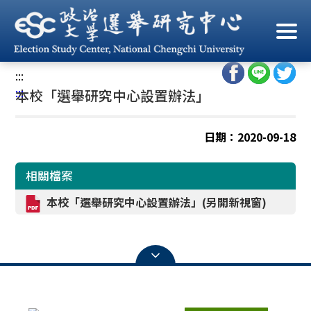
跳
到
首頁
/
規章辦法
/
會議組織辦法
主
要
:::
內
:::
本校「選舉研究中心設置辦法」
容
區
塊
日期：2020-09-18
相關檔案
本校「選舉研究中心設置辦法」(另開新視窗)