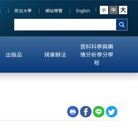
大
中
小
頁
政治大學
網站導覽
English
資料科學與輿
出版品
規章辦法
情分析學分學
程