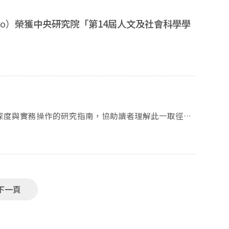
tto）
榮獲中央研究院「第14屆人文及社會科學學
深度與實務操作的研究指南，協助讀者理解此一取徑背
書適合具備基礎研究方法訓練的碩博士生、學術研究人
本書，讓更多人能夠在繁雜的社會現象中，透過嚴謹的
因果邏輯。 前20位報名成功並親自
下一頁