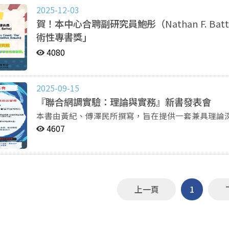
2025-12-03
賀！本中心合聘副研究員鮑彤（
Nathan F. Ba
術性專書獎」
4080
2025-09-15
『聯合網調實驗：理論與實務』新書發表會
本書由黃紀、傅澤民所撰寫，旨在提供一套兼具理論
後的方法論依據，並掌握如何在實務上正確應用。本
4607
員、政策分析者與市場研究專業人士閱讀。期望透過
實驗設計與網路調查的靈活性，精準地探究人類行為背後的偏好結構與
與會者，現場贈與新書並提供餐盒，限量20人。 新書發表會時間：2025.10.03(五) 12: 10~ 13: 00 地點：選
研中心會議室(270511) 報名對象：僅限政大師生 報名開始日：2025.09.18 08：00起 報名網址：
https://reurl.cc/XQ331j
上一頁
1