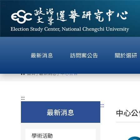
:::
跳
到
主
要
內
容
區
最新消息
訪問案公告
關於選研
塊
首頁
/
最新消息
/
中心公告
:::
:::
最新消息
中心公
學術活動