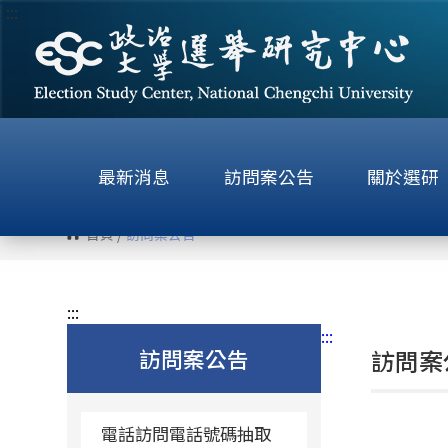
:::
跳
到
主
要
內
容
區
最新消息
訪問案公告
關於選研
塊
首頁
/
訪問案公告
:::
:::
訪問案公告
訪問案
電話訪問電話號碼抽取