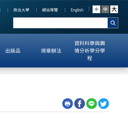
大
中
小
頁
政治大學
網站導覽
English
資料科學與輿
出版品
規章辦法
情分析學分學
程