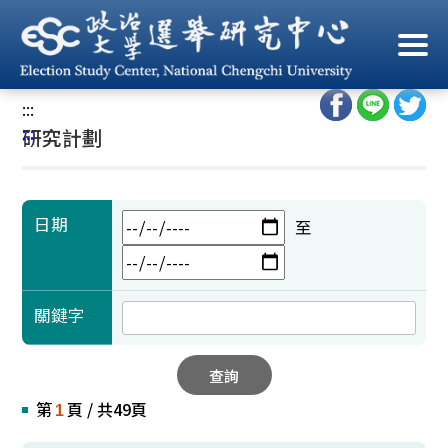
跳
到
首頁
/
學術成果
/
研究計劃
主
要
:::
內
:::
研究計劃
容
區
塊
日期
至
關鍵字
查詢
第
頁 / 共49頁
1