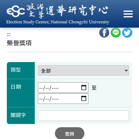
跳
到
首頁
/
學術成果
/
榮譽獎項
主
要
:::
內
:::
榮譽獎項
容
區
塊
類型
日期
至
關鍵字
查詢