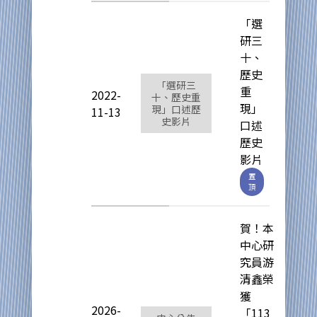
「選
研三
十、
歷史
「選研三
重
2022-
十、歷史重
現」
現」口述歷
11-13
史影片
口述
歷史
影片
置
頂
賀！本
中心研
究員游
清鑫榮
獲
2026-
「113