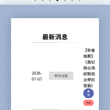
最新消息
【新書
推薦】
《黃紀
與台灣
2026-
經驗政
學術活動
07-07
治學的
發展》
置
頂
Hot