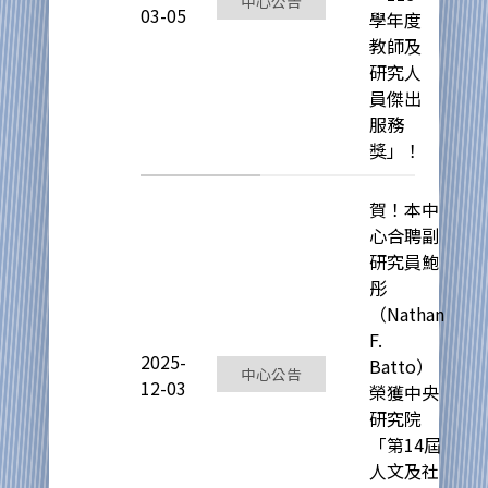
中心公告
03-05
學年度
教師及
研究人
員傑出
服務
獎」！
賀！本中
心合聘副
研究員鮑
彤
（Nathan
F.
2025-
Batto）
中心公告
12-03
榮獲中央
研究院
「第14屆
人文及社