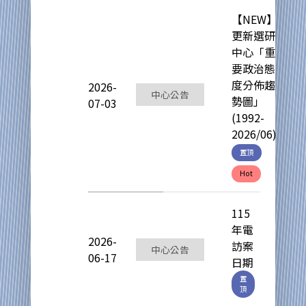
【NEW】
更新選研
中心「重
要政治態
度分佈趨
2026-
中心公告
勢圖」
07-03
(1992-
2026/06)
置頂
Hot
115
年電
2026-
訪案
中心公告
06-17
日期
置
頂