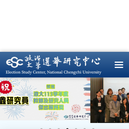
跳
到
主
要
內
容
區
塊