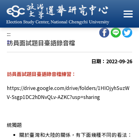
跳
到
首頁
/
訪問案公告
/
電訪員專區(錄音檔)
主
要
:::
內
:::
訪員面試題目臺語錄音檔
容
區
塊
日期：2022-09-26
訪員面試題目臺語錄音檔練習：
https://drive.google.com/drive/folders/1HIOjyhSuzW
V-Ssgp1DC2hDNvQLv-AZKC?usp=sharing
統獨題
關於臺灣和大陸的關係，有下面幾種不同的看法：