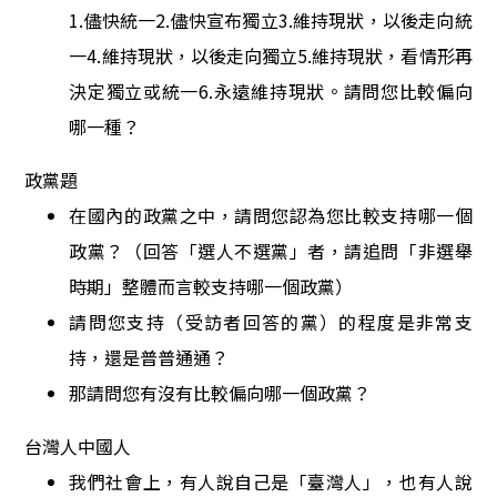
1.
儘快統一
2.
儘快宣布獨立
3.
維持現狀，以後走向統
一
4.
維持現狀，以後走向
獨
立
5.
維持現狀，看情形再
決定獨立或統一
6.
永遠維持現狀。請問您比較偏向
哪一種？
政黨題
在國內的政黨之中，請問您認為您比較支持哪一個
政黨？（回答「選人不選黨」者，請追問「非選舉
時期」整體而言較支持哪一個政黨）
請問您支持（受訪者回答的黨）的程度是非常支
持，還是普普通通？
那請問您有沒有比較偏向哪一個政黨？
台灣人中國人
我們社會上，有人說自己是「臺灣人」，也有人說