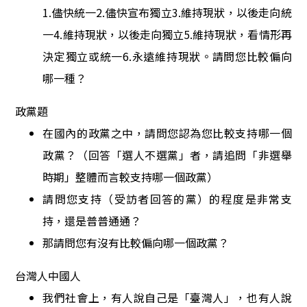
1.
儘快統一
2.
儘快宣布獨立
3.
維持現狀，以後走向統
一
4.
維持現狀，以後走向
獨
立
5.
維持現狀，看情形再
決定獨立或統一
6.
永遠維持現狀。請問您比較偏向
哪一種？
政黨題
在國內的政黨之中，請問您認為您比較支持哪一個
政黨？（回答「選人不選黨」者，請追問「非選舉
時期」整體而言較支持哪一個政黨）
請問您支持（受訪者回答的黨）的程度是非常支
持，還是普普通通？
那請問您有沒有比較偏向哪一個政黨？
台灣人中國人
我們社會上，有人說自己是「臺灣人」，也有人說