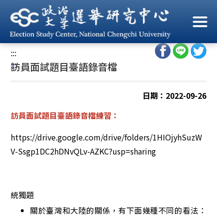
跳
到
首頁
/
訪問案公告
/
電訪員專區(錄音檔)
主
要
:::
內
:::
訪員面試題目臺語錄音檔
容
區
塊
日期：2022-09-26
訪員面試題目臺語錄音檔練習：
https://drive.google.com/drive/folders/1HIOjyhSuzW
V-Ssgp1DC2hDNvQLv-AZKC?usp=sharing
統獨題
關於臺灣和大陸的關係，有下面幾種不同的看法：