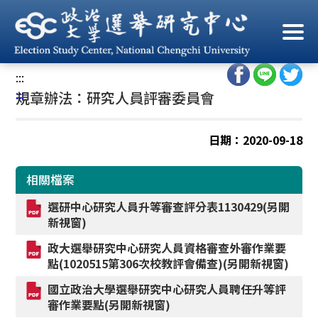
跳
到
首頁
/
規章辦法
/
研究人員評審委員會
主
要
:::
內
:::
規章辦法：研究人員評審委員會
容
區
塊
日期：2020-09-18
相關檔案
選研中心研究人員升等審查評分表1130429(另開
新視窗)
政大選舉研究中心研究人員資格審查外審作業要
點(1020515第306次校教評會備查)(另開新視窗)
國立政治大學選舉研究中心研究人員聘任升等評
審作業要點(另開新視窗)