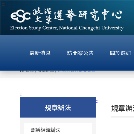
:::
跳
到
主
要
內
容
區
最新消息
訪問案公告
關於選研
塊
首頁
/
規章辦法
/
研究人員評審委員會
:::
:::
規章辦法
規章辦
會議組織辦法