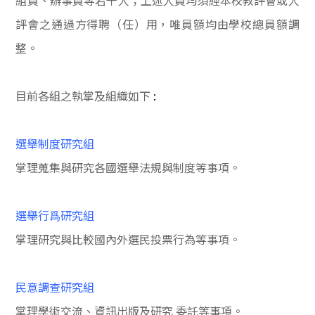
組員、辦事員等若干人；上述人員均須經本校教評會或人
評會之通過方得聘（任）用，唯員額均由學校總員額調
整。
目前各組之執掌及組織如下
:
選舉制度研究組
掌理蒐集與研究各國選舉法規與制度等事項。
選舉行爲研究組
掌理研究與比較國內外選民投票行為等事項。
民意調查研究組
掌理學術交流、資訊出版及研究
委託等事項。