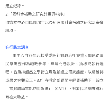
建立紀錄。
2.
「國科會補助之研究計畫資料庫」
收錄本中心自民國
79
年以後所有國科會補助之研究計畫資
料檔。
進行民意調查
本中心自
79
年起接受委託針對政治社會重大問題從事
民意調查作為施政參考。無論問卷設計、抽樣或執行過
程，皆秉持超然之學術立場及嚴謹之研究態度，以期維持
成果之客觀公正。
83
年在教育部顧問室經費補助下，設立
「電腦輔助電話訪問系統」（
CATI
）
，對於民意調查進行
有極大助益。