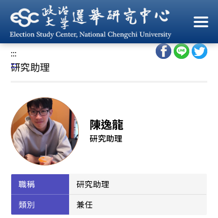
跳
到
首頁
/
中心人員
/
研究助理
主
要
:::
內
:::
研究助理
容
區
塊
陳逸龍
研究助理
職稱
研究助理
類別
兼任