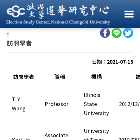
跳
到
首頁
/
中心人員
/
訪問學者
主
要
:::
內
:::
訪問學者
容
區
塊
日期：2021-07-15
訪問學者
職稱
機構
Illinois
T. Y.
Professor
State
2012/12/
Wang
University
University
Associate
Karl Ho
of Texas,
2018/05/