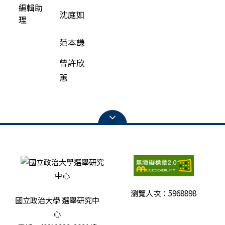
編輯助
沈庭如
理
范本謙
曾許欣
蕙
瀏覽人次：
5968898
國立政治大學 選舉研究中
心