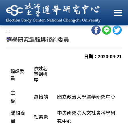
跳
到
首頁
/
中心人員
/
選舉研究編輯委員
主
要
:::
內
:::
選舉研究編輯與諮詢委員
容
區
塊
日期：2020-09-21
依姓名
編輯委
筆劃排
員
序
主
國立政治大學選舉研究中心
蕭怡靖
編
編輯委
中央研究院人文社會科學研
杜素豪
員
究中心