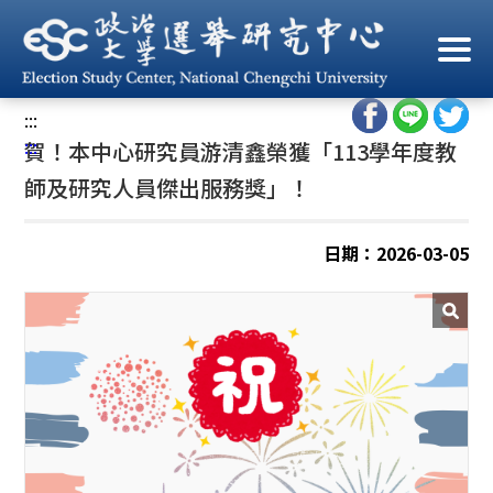
跳
到
首頁
/
最新消息
/
中心公告
主
要
:::
內
:::
賀！本中心研究員游清鑫榮獲「113學年度教
容
區
師及研究人員傑出服務獎」！
塊
日期：2026-03-05