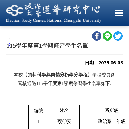
跳
到
首頁
/
資料科學與輿情分析學分學程
/
115學年度第1學期修習
主
學生名單
要
內
:::
容
:::
115學年度第1學期修習學生名單
區
塊
日期：2026-06-05
資料科學與輿情分析學分學程
本校【
】學程委員會
審核通過115
學年度第1學期
修習學生名單如下:
編號
姓名
系所級
蔡
1
〇安
政治系二年級