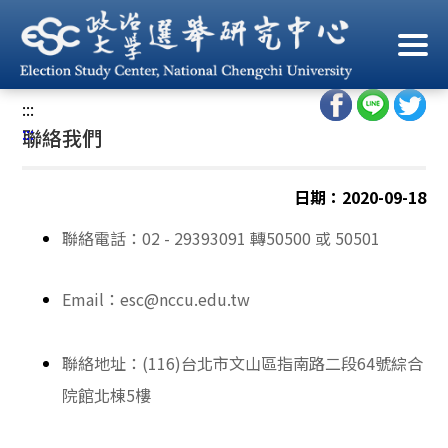
跳
到
首頁
/
關於選研
/
聯絡我們
主
要
:::
內
:::
聯絡我們
容
區
塊
日期：2020-09-18
聯絡電話：
02 - 29393091
轉
50500
或
50501
Email
：
esc@nccu.edu.tw
聯絡地址：
(116)
台北市文山區指南路二段
64
號綜合
院館北棟
5
樓