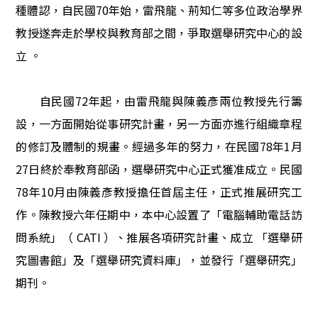
種體認，自民國
70
年始，雷飛龍、荊知仁等多位政治學界
教授遂奔走於學校與教育部之間，爭取選舉研究中心的設
立
。
自民國
72
年起，由雷飛龍與陳義彥兩位教授先行籌
設，一方面開始從事研究計畫，另一方面亦進行組織章程
的修訂及體制的規畫。經過多年的努力，在民國
78
年1月
27日終於奉教育部函，選舉研究中心正式獲准成立。民國
78
年
10
月由陳義彥教授擔任首屆主任，正式推展研究工
作。陳教授六年任期中，本中心設置了「電腦輔助電話訪
問系統」（
CATI
）、推展各項研究計畫、成立
「選舉研
究圖書館」及「選舉研究資料庫」，並發行「選舉研究」
期刊。