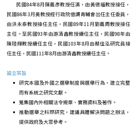
民國
84
年
8
月陳義彥教授任滿，由黃德福教授接任，
民國
86
年
3
月黃教授經行政院借調青輔會出任主任委員，
由洪永泰教授接任主任，民國
89
年
11
月劉義周教授接任
主任。至民國
93
年由游清鑫教授續任主任，民國
98
年由
陳陸輝教授續任主任，民國
103
年
8
月由蔡佳泓研究員接
任主任，民國111年8月由游清鑫教授續任主任。
設立宗旨
研究本國及外國之選舉制度與選舉行為，建立完整
而有系統之研究文獻。
蒐集國內外相關法令規章、實務資料及著作。
推動選舉之科際研究，建議具體解決問題之辦法，
提供政府及大眾參考。