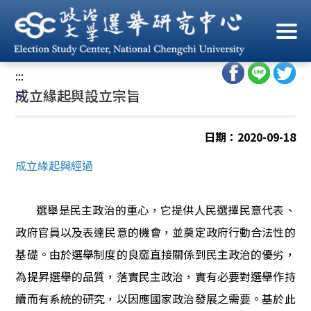
跳
到
首頁
/
關於選研
/
成立緣起與設立宗旨
主
要
:::
內
:::
成立緣起與設立宗旨
容
區
塊
日期：2020-09-18
成立緣起與經過
選舉是民主政治的重心，它提供人民選擇民意代表、
政府官員以及表達民意的機會，並奠定政府行動合法性的
基礎。由於選舉制度的良窳直接關係到民主政治的優劣，
為提昇選舉的品質，落實民主政治，實有必要對選舉作持
續而有系統的研究，以因應國家政治發展之需要。基於此