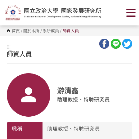
跳
到
主
要
內
容
首頁
/
關於本所
/
系所成員
/
師資人員
區
塊
:::
:::
師資人員
游清鑫
助理教授、特聘研究員
職稱
助理教授、特聘研究員