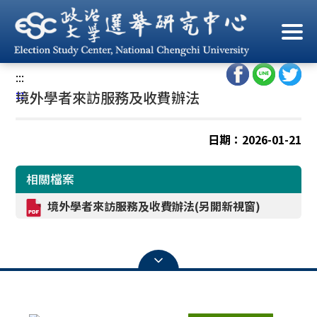
跳
到
首頁
/
規章辦法
/
境外學者來訪服務及收費辦法
主
要
:::
內
:::
境外學者來訪服務及收費辦法
容
區
塊
日期：2026-01-21
相關檔案
境外學者來訪服務及收費辦法(另開新視窗)