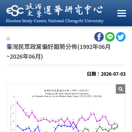
跳
到
首頁
/
資料庫
/
重要政治態度分布趨勢圖
/
臺灣民眾政黨偏好趨
主
勢分佈
要
內
:::
容
:::
臺灣民眾政黨偏好趨勢分佈(1992年06月
區
塊
~2026年06月)
日期：2026-07-03